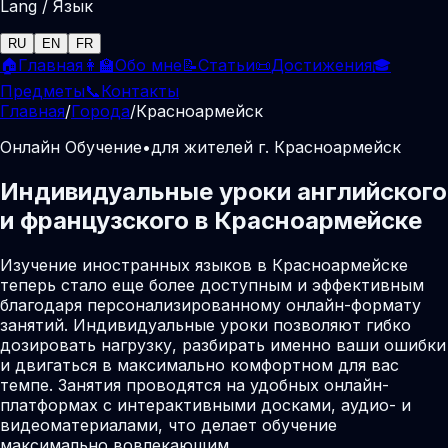
Lang / Язык
RU
EN
FR
🏠
Главная
👩‍🏫
Обо мне
📝
Статьи
📜
Достижения
🎓
Предметы
📞
Контакты
Главная
/
Города
/
Красноармейск
Онлайн Обучение
•
для жителей г. Красноармейск
Индивидуальные уроки английского
и французского в Красноармейске
Изучение иностранных языков в Красноармейске
теперь стало еще более доступным и эффективным
благодаря персонализированному онлайн-формату
занятий. Индивидуальные уроки позволяют гибко
дозировать нагрузку, разбирать именно ваши ошибки
и двигаться в максимально комфортном для вас
темпе. Занятия проводятся на удобных онлайн-
платформах с интерактивными досками, аудио- и
видеоматериалами, что делает обучение
максимально вовлекающим.