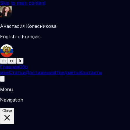
Skip to main content
Анастасия Колесникова
English + Français
ru
en
fr
Главная
Обо
мне
Статьи
Достижения
Предметы
Контакты
Menu
Navigation
Close