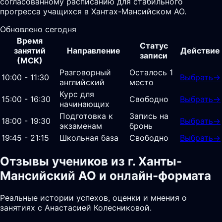
согласованному расписанию для стабильного
прогресса учащихся в Хантах-Мансийском АО.
Обновлено сегодня
Время
Статус
занятий
Направление
Действие
записи
(МСК)
Разговорный
Осталось 1
10:00 - 11:30
Выбрать
→
английский
место
Курс для
15:00 - 16:30
Свободно
Выбрать
→
начинающих
Подготовка к
Запись на
18:00 - 19:30
Выбрать
→
экзаменам
бронь
19:45 - 21:15
Школьная база
Свободно
Выбрать
→
Отзывы учеников из г. Ханты-
Мансийский АО и онлайн-формата
Реальные истории успехов, оценки и мнения о
занятиях с Анастасией Колесниковой.