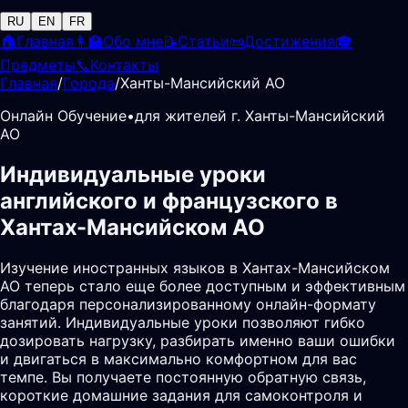
RU
EN
FR
🏠
Главная
👩‍🏫
Обо мне
📝
Статьи
📜
Достижения
🎓
Предметы
📞
Контакты
Главная
/
Города
/
Ханты-Мансийский АО
Онлайн Обучение
•
для жителей г. Ханты-Мансийский
АО
Индивидуальные уроки
английского и французского в
Хантах-Мансийском АО
Изучение иностранных языков в Хантах-Мансийском
АО теперь стало еще более доступным и эффективным
благодаря персонализированному онлайн-формату
занятий. Индивидуальные уроки позволяют гибко
дозировать нагрузку, разбирать именно ваши ошибки
и двигаться в максимально комфортном для вас
темпе. Вы получаете постоянную обратную связь,
короткие домашние задания для самоконтроля и