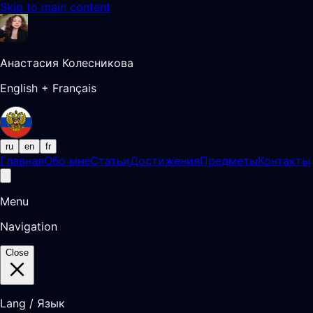
Skip to main content
Анастасия Колесникова
English + Français
ru
en
fr
Главная
Обо мне
Статьи
Достижения
Предметы
Контакты
Menu
Navigation
Close
Lang / Язык