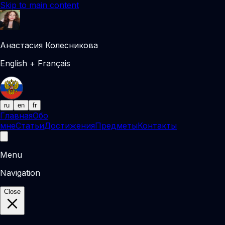
Skip to main content
Анастасия Колесникова
English + Français
ru
en
fr
Главная
Обо
мне
Статьи
Достижения
Предметы
Контакты
Menu
Navigation
Close