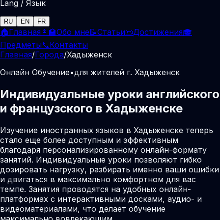
Lang / Язык
RU
EN
FR
🏠
Главная
👩‍🏫
Обо мне
📝
Статьи
📜
Достижения
🎓
Предметы
📞
Контакты
Главная
/
Города
/
Хадыженск
Онлайн Обучение
•
для жителей г. Хадыженск
Индивидуальные уроки английского
и французского в Хадыженске
Изучение иностранных языков в Хадыженске теперь
стало еще более доступным и эффективным
благодаря персонализированному онлайн-формату
занятий. Индивидуальные уроки позволяют гибко
дозировать нагрузку, разбирать именно ваши ошибки
и двигаться в максимально комфортном для вас
темпе. Занятия проводятся на удобных онлайн-
платформах с интерактивными досками, аудио- и
видеоматериалами, что делает обучение
максимально вовлекающим.