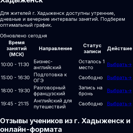
Для жителей г. Хадыженск доступны утренние,
дневные и вечерние интервалы занятий. Подберем
оптимальный график.
Обновлено сегодня
Время
Статус
занятий
Направление
Действие
записи
(МСК)
Бизнес-
Осталось 1
10:00 - 11:30
Выбрать
→
английский
место
Подготовка к
15:00 - 16:30
Свободно
Выбрать
→
ОГЭ
Разговорный
Запись на
18:00 - 19:30
Выбрать
→
французский
бронь
Английский для
19:45 - 21:15
Свободно
Выбрать
→
путешествий
Отзывы учеников из г. Хадыженск и
онлайн-формата