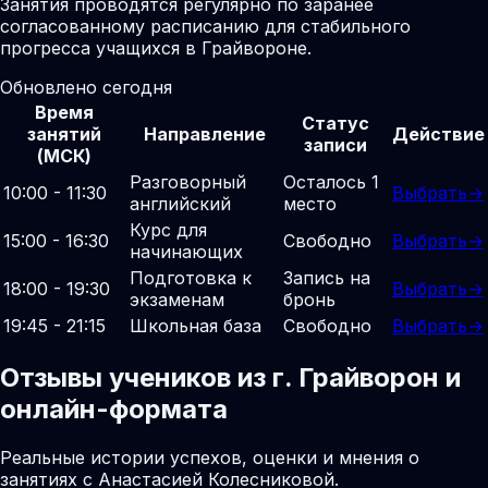
Занятия проводятся регулярно по заранее
согласованному расписанию для стабильного
прогресса учащихся в Грайвороне.
Обновлено сегодня
Время
Статус
занятий
Направление
Действие
записи
(МСК)
Разговорный
Осталось 1
10:00 - 11:30
Выбрать
→
английский
место
Курс для
15:00 - 16:30
Свободно
Выбрать
→
начинающих
Подготовка к
Запись на
18:00 - 19:30
Выбрать
→
экзаменам
бронь
19:45 - 21:15
Школьная база
Свободно
Выбрать
→
Отзывы учеников из г. Грайворон и
онлайн-формата
Реальные истории успехов, оценки и мнения о
занятиях с Анастасией Колесниковой.