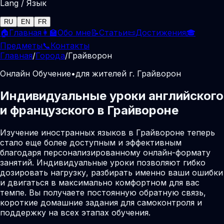
Lang / Язык
RU
EN
FR
🏠
Главная
👩‍🏫
Обо мне
📝
Статьи
📜
Достижения
🎓
Предметы
📞
Контакты
Главная
/
Города
/
Грайворон
Онлайн Обучение
•
для жителей г. Грайворон
Индивидуальные уроки английского
и французского в Грайвороне
Изучение иностранных языков в Грайвороне теперь
стало еще более доступным и эффективным
благодаря персонализированному онлайн-формату
занятий. Индивидуальные уроки позволяют гибко
дозировать нагрузку, разбирать именно ваши ошибки
и двигаться в максимально комфортном для вас
темпе. Вы получаете постоянную обратную связь,
короткие домашние задания для самоконтроля и
поддержку на всех этапах обучения.