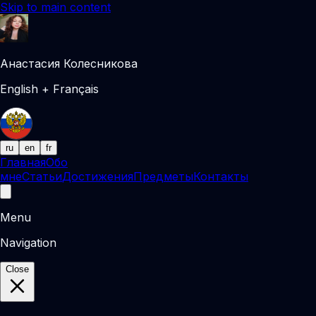
Skip to main content
Анастасия Колесникова
English + Français
ru
en
fr
Главная
Обо
мне
Статьи
Достижения
Предметы
Контакты
Menu
Navigation
Close