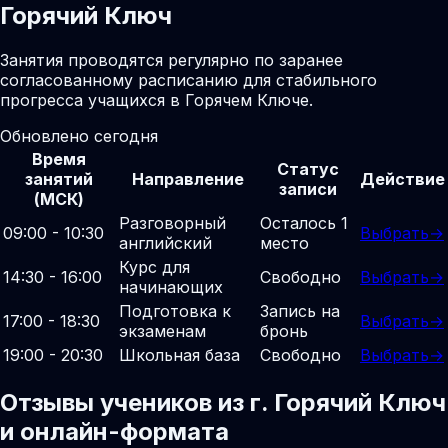
Горячий Ключ
Занятия проводятся регулярно по заранее
согласованному расписанию для стабильного
прогресса учащихся в Горячем Ключе.
Обновлено сегодня
Время
Статус
занятий
Направление
Действие
записи
(МСК)
Разговорный
Осталось 1
09:00 - 10:30
Выбрать
→
английский
место
Курс для
14:30 - 16:00
Свободно
Выбрать
→
начинающих
Подготовка к
Запись на
17:00 - 18:30
Выбрать
→
экзаменам
бронь
19:00 - 20:30
Школьная база
Свободно
Выбрать
→
Отзывы учеников из г. Горячий Ключ
и онлайн-формата