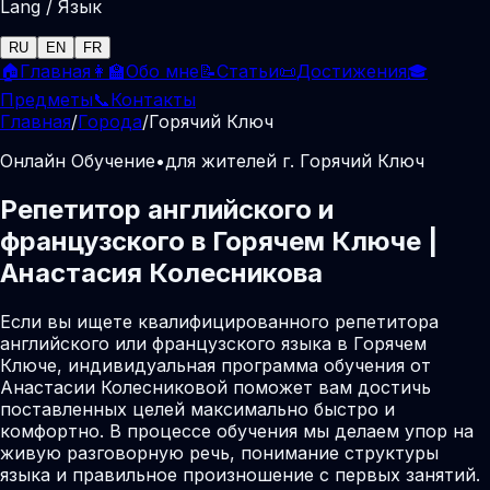
Lang / Язык
RU
EN
FR
🏠
Главная
👩‍🏫
Обо мне
📝
Статьи
📜
Достижения
🎓
Предметы
📞
Контакты
Главная
/
Города
/
Горячий Ключ
Онлайн Обучение
•
для жителей г. Горячий Ключ
Репетитор английского и
французского в Горячем Ключе |
Анастасия Колесникова
Если вы ищете квалифицированного репетитора
английского или французского языка в Горячем
Ключе, индивидуальная программа обучения от
Анастасии Колесниковой поможет вам достичь
поставленных целей максимально быстро и
комфортно. В процессе обучения мы делаем упор на
живую разговорную речь, понимание структуры
языка и правильное произношение с первых занятий.