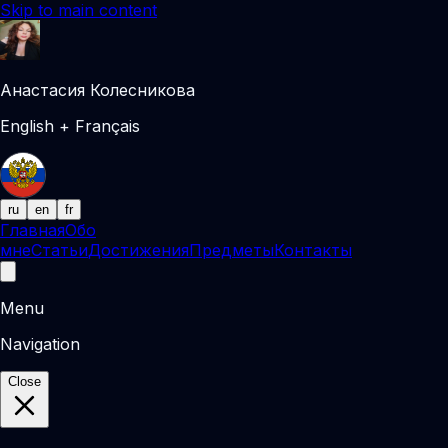
Skip to main content
Анастасия Колесникова
English + Français
ru
en
fr
Главная
Обо
мне
Статьи
Достижения
Предметы
Контакты
Menu
Navigation
Close