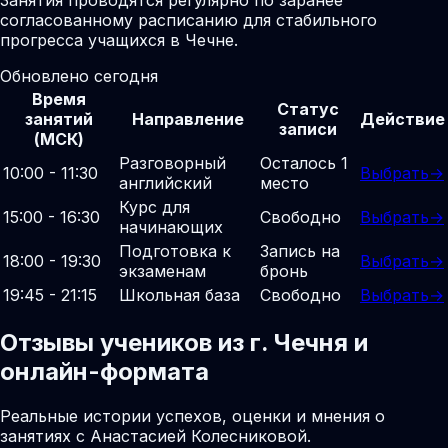
согласованному расписанию для стабильного
прогресса учащихся в Чечне.
Обновлено сегодня
Время
Статус
занятий
Направление
Действие
записи
(МСК)
Разговорный
Осталось 1
10:00 - 11:30
Выбрать
→
английский
место
Курс для
15:00 - 16:30
Свободно
Выбрать
→
начинающих
Подготовка к
Запись на
18:00 - 19:30
Выбрать
→
экзаменам
бронь
19:45 - 21:15
Школьная база
Свободно
Выбрать
→
Отзывы учеников из г. Чечня и
онлайн-формата
Реальные истории успехов, оценки и мнения о
занятиях с Анастасией Колесниковой.