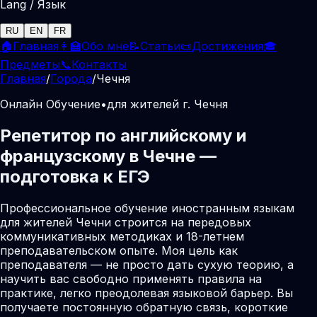
Lang / Язык
RU
EN
FR
🏠
Главная
👩‍🏫
Обо мне
📝
Статьи
📜
Достижения
🎓
Предметы
📞
Контакты
Главная
/
Города
/
Чечня
Онлайн Обучение
•
для жителей г. Чечня
Репетитор по английскому и
французскому в Чечне —
подготовка к ЕГЭ
Профессиональное обучение иностранным языкам
для жителей Чечни строится на передовых
коммуникативных методиках и 18-летнем
преподавательском опыте. Моя цель как
преподавателя — не просто дать сухую теорию, а
научить вас свободно применять правила на
практике, легко преодолевая языковой барьер. Вы
получаете постоянную обратную связь, короткие