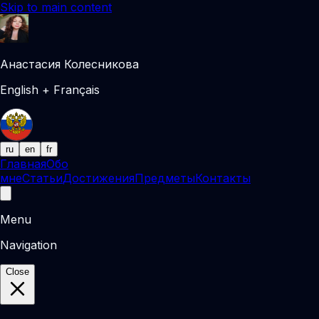
Skip to main content
Анастасия Колесникова
English + Français
ru
en
fr
Главная
Обо
мне
Статьи
Достижения
Предметы
Контакты
Menu
Navigation
Close