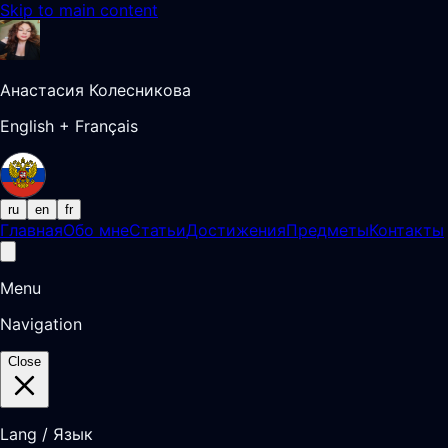
Skip to main content
Анастасия Колесникова
English + Français
ru
en
fr
Главная
Обо мне
Статьи
Достижения
Предметы
Контакты
Menu
Navigation
Close
Lang / Язык