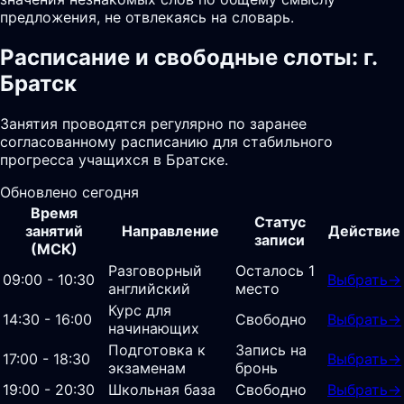
предложения, не отвлекаясь на словарь.
Расписание и свободные слоты: г.
Братск
Занятия проводятся регулярно по заранее
согласованному расписанию для стабильного
прогресса учащихся в Братске.
Обновлено сегодня
Время
Статус
занятий
Направление
Действие
записи
(МСК)
Разговорный
Осталось 1
09:00 - 10:30
Выбрать
→
английский
место
Курс для
14:30 - 16:00
Свободно
Выбрать
→
начинающих
Подготовка к
Запись на
17:00 - 18:30
Выбрать
→
экзаменам
бронь
19:00 - 20:30
Школьная база
Свободно
Выбрать
→